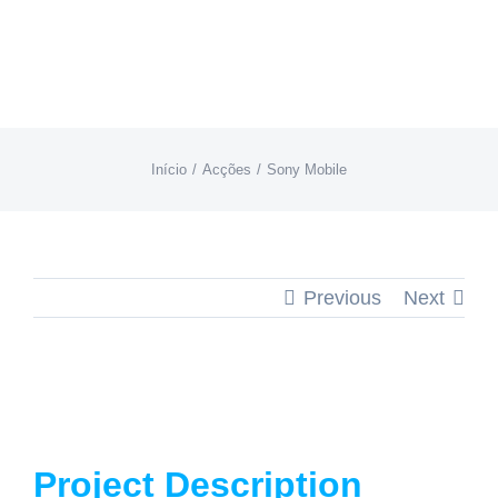
Skip
to
content
Início
Acções
Sony Mobile
Previous
Next
Project Description