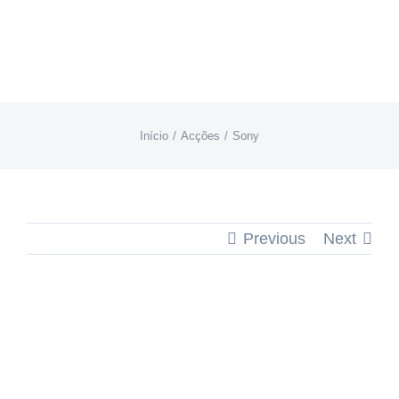
Skip
to
content
Início
Acções
Sony
Previous
Next